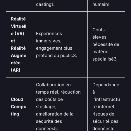
casting1.
humain1.
Réalité
Virtuell
Coûts
e (VR)
Expériences
élevés,
et
immersives,
nécessité de
Réalité
engagement plus
matériel
Augme
profond du public3.
spécialisé3.
ntée
(AR)
Collaboration en
Dépendance
temps réel, réduction
à
Cloud
des coûts de
l'infrastructu
Compu
stockage,
re internet,
ting
amélioration de la
risques de
sécurité des
sécurité des
données5.
données5.