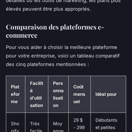
détaillés ou les outils de marketing, les plans plus
élevés peuvent être plus appropriés.
Comparaison des plateformes e-
commerce
Pour vous aider à choisir la meilleure plateforme
pour votre entreprise, voici un tableau comparatif
des cinq plateformes mentionnées :
Facilit
Pers
Plat
Coût
é
onna
efor
mens
Idéal pour
d'utili
lisati
me
uel
sation
on
29 $
Débutants
Sho
Très
Moy
- 299
et petites
pify
facile
enne