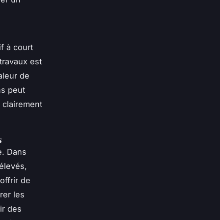
f à court
travaux est
aleur de
ns peut
r clairement
s
e. Dans
élevés,
ffrir de
rer les
ir des