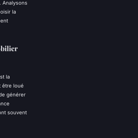
x. Analysons
isir la
ment
bilier
st la
 être loué
 de générer
ance
sont souvent