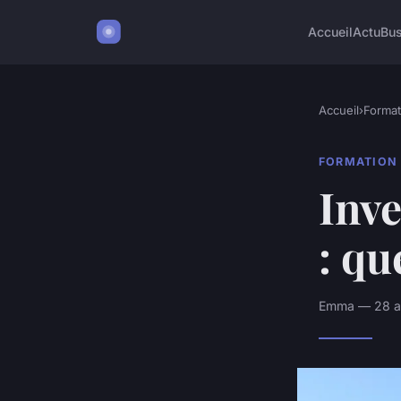
Accueil
Actu
Bu
Accueil
›
Format
FORMATION
Inve
: qu
Emma — 28 ao