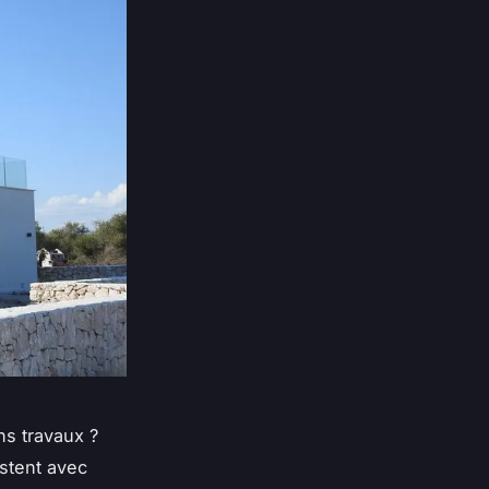
ns travaux ?
astent avec