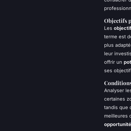
professionn
Objectifs 
Les
objecti
terme est d
plus adapté
leur invest
offrir un
pot
ses objecti
Conditions
Analyser l
certaines z
tandis que 
meilleures o
opportunité