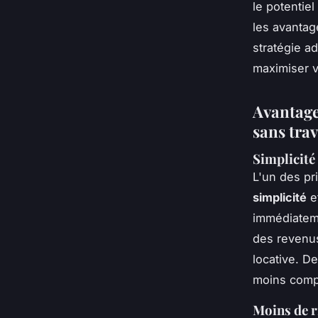
le potentie
les avantag
stratégie a
maximiser v
Avantage
sans tra
Simplicité 
L'un des pr
simplicité
e
immédiateme
des revenus
locative. D
moins compl
Moins de r