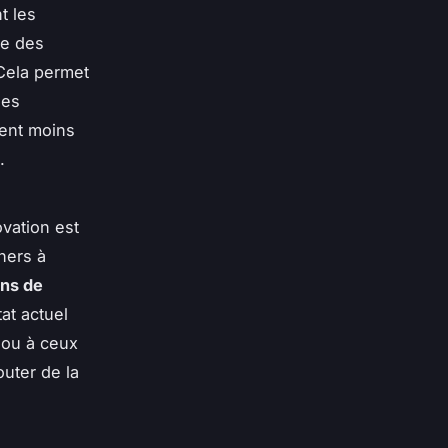
t les
ue des
Cela permet
les
ment moins
.
vation est
hers à
ns de
at actuel
 ou à ceux
outer de la