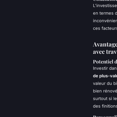
L'investiss
en termes d
inconvénien
ces facteur
Avantage
avec tra
Potentiel d
Investir da
de plus-val
valeur du b
bien rénové
surtout si 
des finition