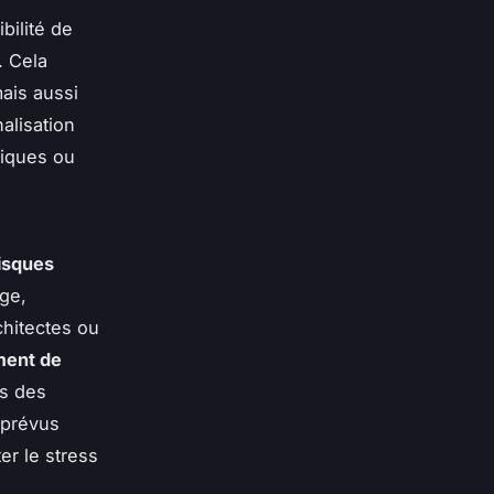
bilité de
. Cela
ais aussi
alisation
tiques ou
.
isques
ge,
chitectes ou
ent de
rs des
mprévus
er le stress