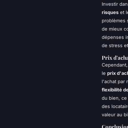
Investir da
risques
et 
problèmes s
de mieux co
dépenses im
de stress e
Prix d'acha
Cependant, 
le
prix d'ac
l'achat par 
flexibilité 
du bien, ce
des locatair
valeur au b
Conclusio