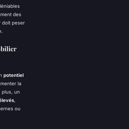
déniables
lement des
 doit peser
e.
bilier
un
potentiel
gmenter la
 plus, un
 élevés
,
dernes ou