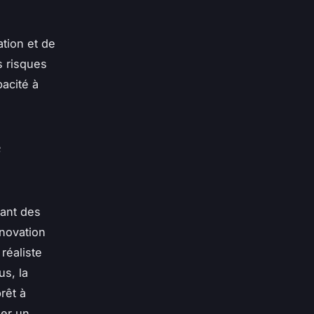
tion et de
s risques
acité à
e
tant des
énovation
réaliste
us, la
rêt à
ger un