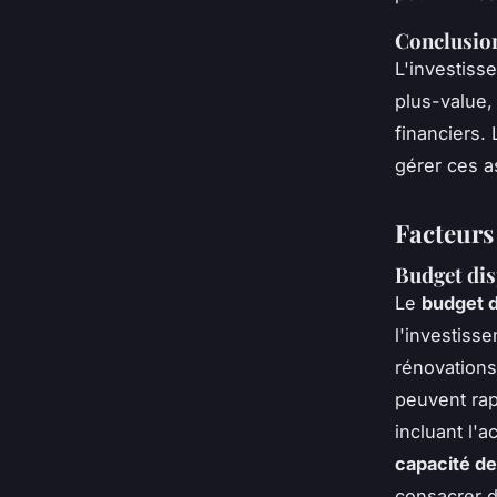
Conclusio
L'investiss
plus-value,
financiers.
gérer ces a
Facteurs 
Budget dis
Le
budget d
l'investiss
rénovations
peuvent rap
incluant l'a
capacité de
consacrer d