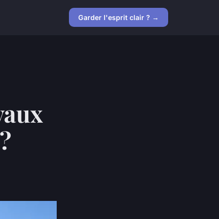
Garder l'esprit clair ? →
avaux
 ?