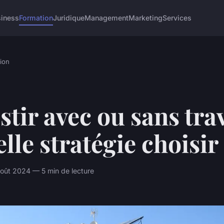
siness
Formation
Juridique
Management
Marketing
Services
ion
stir avec ou sans tr
elle stratégie choisir
ût 2024 — 5 min de lecture